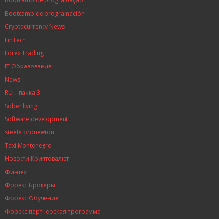
Bootcamp de programação
Bootcamp de programación
Cryptocurrency News
FinTech
Forex Trading
IT Образование
News
RU – пачка 3
Sober living
Software development
steelefordnewton
Taxi Montenegro
Новости Криптовалют
Финтех
Форекс Брокеры
Форекс Обучение
Форекс партнерская программа