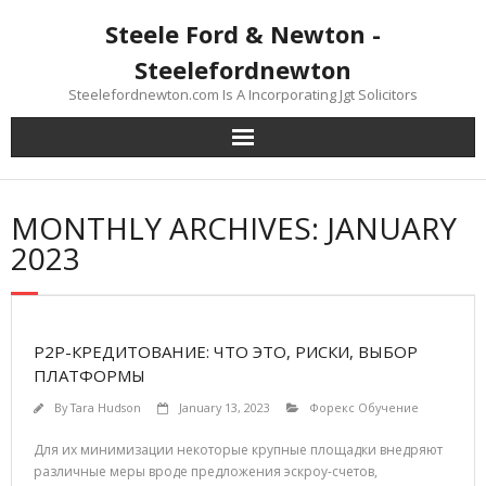
Skip
Steele Ford & Newton -
to
content
Steelefordnewton
Steelefordnewton.com Is A Incorporating Jgt Solicitors
MONTHLY ARCHIVES: JANUARY
2023
P2P-КРЕДИТОВАНИЕ: ЧТО ЭТО, РИСКИ, ВЫБОР
ПЛАТФОРМЫ
By
Tara Hudson
January 13, 2023
Форекс Обучение
Для их минимизации некоторые крупные площадки внедряют
различные меры вроде предложения эскроу-счетов,