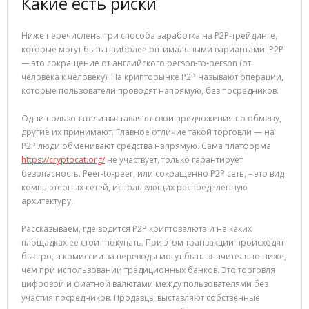
Какие есть риски
Ниже перечислены три способа заработка на P2P-трейдинге,
которые могут быть наиболее оптимальными вариантами. P2P
— это сокращение от английского person-to-person (от
человека к человеку). На крипторынке P2P называют операции,
которые пользователи проводят напрямую, без посредников.
Одни пользователи выставляют свои предложения по обмену,
другие их принимают. Главное отличие такой торговли — на
P2P люди обменивают средства напрямую. Сама платформа
https://cryptocat.org/
не участвует, только гарантирует
безопасность. Peer-to-peer, или сокращенно P2P сеть, – это вид
компьютерных сетей, использующих распределенную
архитектуру.
Рассказываем, где водится P2P криптовалюта и на каких
площадках ее стоит покупать. При этом транзакции происходят
быстро, а комиссии за переводы могут быть значительно ниже,
чем при использовании традиционных банков. Это торговля
цифровой и фиатной валютами между пользователями без
участия посредников. Продавцы выставляют собственные