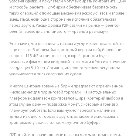
условия сделки, а покупатели могут выбирать контрагента, цену
и способы расчета. P2P-биржа обеспечивает безопасность
таких операций с помощью механизма эскроу-счетов и вправе
вмешаться, если одна сторона не исполнит обязательства
перед другой. Расшифровка P2P-сделки на рынке — peer-to-
peer (в переводе с английского — «равный равному»).
Это значит, что оплачивать товары и услуги криптовалютой все
еще нельзя. В общем, банк, который первым найдёт решение
вопроса 115 ФЗ и криптовалют, взорвёт рынок и будет
реальным флагманом цифровой экономики в России в течении
следующих 5-10 лет. Логично, что при отсутствии регулятора
увеличивается риск совершения сделки.
Многие централизованные биржи предлагают ограниченное
число монет для пиринговой торговли. На кастодиальных
платформах диапазон криптовалют шире. Критерий выбора в
этом случае один — поддержка монет, с которыми трейдер
планирует работать. Если вам нужно переслать наличные
деньги из одного города в другой, вы можете использовать
криптовалюту в качестве промежуточного буфера.
П2П-трейдинг значит прямые расчеты между контрагентами.