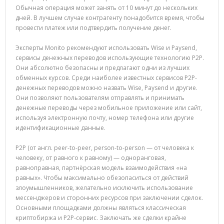
Обычная операция может занять от 10 минут до нескольких
дней. В лучшем случае контрагенту понадобится время, чтобы
провести платеж или подтвердить получение денег.
Эксперты Monito рекомендуют использовать Wise и Paysend,
сервисы денежных переводов использующие технологию P2P.
Они абсолютно безопасны и предлагают одни из лучших
обменных курсов. Среди наиболее известных сервисов P2P-
денежных переводов можно назвать Wise, Paysend и другие.
Они позволяют пользователям отправлять и принимать
денежные переводы через мобильное приложение или сайт,
используя электронную почту, номер телефона или другие
идентификационные данные.
P2P (от англ. peer-to-peer, person-to-person — от человека к
человеку, от равного к равному) — одноранговая,
равноправная, партнёрская модель взаимодействия «на
равных». Чтобы максимально обезопаситься от действий
злоумышленников, желательно исключить использование
мессенджеров и сторонних ресурсов при заключении сделок.
Основными площадками должны являться классическая
криптобиржа и P2P-сервис. Заключать же сделки крайне