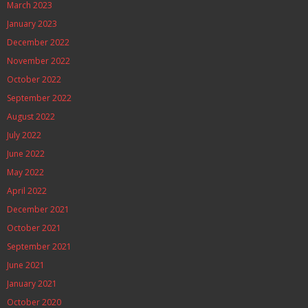
March 2023
January 2023
December 2022
November 2022
October 2022
September 2022
August 2022
July 2022
June 2022
May 2022
April 2022
December 2021
October 2021
September 2021
June 2021
January 2021
October 2020