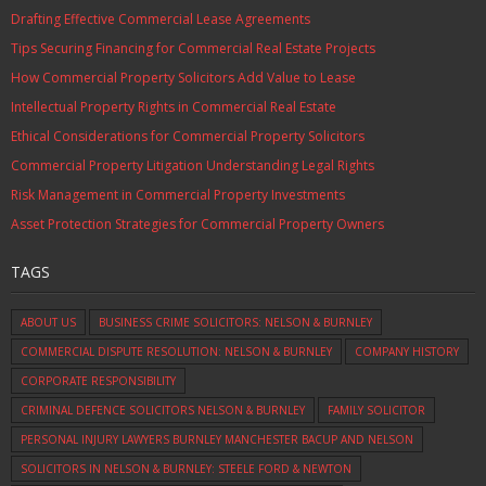
Drafting Effective Commercial Lease Agreements
Tips Securing Financing for Commercial Real Estate Projects
How Commercial Property Solicitors Add Value to Lease
Intellectual Property Rights in Commercial Real Estate
Ethical Considerations for Commercial Property Solicitors
Commercial Property Litigation Understanding Legal Rights
Risk Management in Commercial Property Investments
Asset Protection Strategies for Commercial Property Owners
TAGS
ABOUT US
BUSINESS CRIME SOLICITORS: NELSON & BURNLEY
COMMERCIAL DISPUTE RESOLUTION: NELSON & BURNLEY
COMPANY HISTORY
CORPORATE RESPONSIBILITY
CRIMINAL DEFENCE SOLICITORS NELSON & BURNLEY
FAMILY SOLICITOR
PERSONAL INJURY LAWYERS BURNLEY MANCHESTER BACUP AND NELSON
SOLICITORS IN NELSON & BURNLEY: STEELE FORD & NEWTON