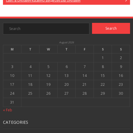
сайт в онлайн-казино Видеоигры онлайн
August 2026
M
T
W
T
F
S
S
1
2
3
4
5
6
7
8
9
10
11
12
13
14
15
16
17
18
19
20
21
22
23
24
25
26
27
28
29
30
31
« Feb
CATEGORIES