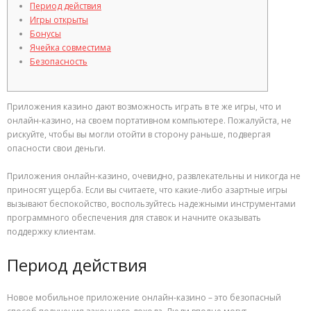
Период действия
Игры открыты
Бонусы
Ячейка совместима
Безопасность
Приложения казино дают возможность играть в те же игры, что и
онлайн-казино, на своем портативном компьютере. Пожалуйста, не
рискуйте, чтобы вы могли отойти в сторону раньше, подвергая
опасности свои деньги.
Приложения онлайн-казино, очевидно, развлекательны и никогда не
приносят ущерба.
Если вы считаете, что какие-либо азартные игры
вызывают беспокойство, воспользуйтесь надежными инструментами
программного обеспечения для ставок и начните оказывать
поддержку клиентам.
Период действия
Новое мобильное приложение онлайн-казино – это безопасный