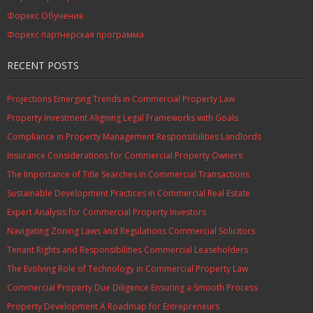
Форекс Обучение
Форекс партнерская программа
RECENT POSTS
Projections Emerging Trends in Commercial Property Law
Property Investment Aligning Legal Frameworks with Goals
Compliance in Property Management Responsibilities Landlords
Insurance Considerations for Commercial Property Owners
The Importance of Title Searches in Commercial Transactions
Sustainable Development Practices in Commercial Real Estate
Expert Analysis for Commercial Property Investors
Navigating Zoning Laws and Regulations Commercial Solicitors
Tenant Rights and Responsibilities Commercial Leaseholders
The Evolving Role of Technology in Commercial Property Law
Commercial Property Due Diligence Ensuring a Smooth Process
Property Development A Roadmap for Entrepreneurs