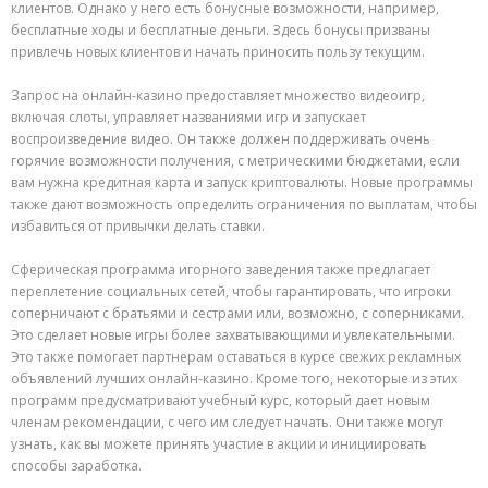
клиентов. Однако у него есть бонусные возможности, например,
бесплатные ходы и бесплатные деньги. Здесь бонусы призваны
привлечь новых клиентов и начать приносить пользу текущим.
Запрос на онлайн-казино предоставляет множество видеоигр,
включая слоты, управляет названиями игр и запускает
воспроизведение видео. Он также должен поддерживать очень
горячие возможности получения, с метрическими бюджетами, если
вам нужна кредитная карта и запуск криптовалюты. Новые программы
также дают возможность определить ограничения по выплатам, чтобы
избавиться от привычки делать ставки.
Сферическая программа игорного заведения также предлагает
переплетение социальных сетей, чтобы гарантировать, что игроки
соперничают с братьями и сестрами или, возможно, с соперниками.
Это сделает новые игры более захватывающими и увлекательными.
Это также помогает партнерам оставаться в курсе свежих рекламных
объявлений лучших онлайн-казино. Кроме того, некоторые из этих
программ предусматривают учебный курс, который дает новым
членам рекомендации, с чего им следует начать. Они также могут
узнать, как вы можете принять участие в акции и инициировать
способы заработка.