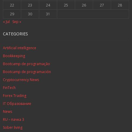
22
23
24
25
26
27
28
29
30
31
« Jul
Sep »
CATEGORIES
Artificial intelligence
Bookkeeping
Bootcamp de programação
Bootcamp de programación
Cryptocurrency News
FinTech
Forex Trading
IT Образование
News
RU – пачка 3
Sober living