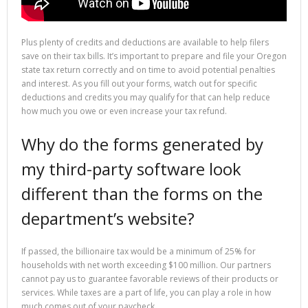
Plus plenty of credits and deductions are available to help filers
save on their tax bills. It’s important to prepare and file your Oregon
state tax return correctly and on time to avoid potential penalties
and interest. As you fill out your forms, watch out for specific
deductions and credits you may qualify for that can help reduce
how much you owe or even increase your tax refund.
Why do the forms generated by
my third-party software look
different than the forms on the
department’s website?
If passed, the billionaire tax would be a minimum of 25% for
households with net worth exceeding $100 million. Our partners
cannot pay us to guarantee favorable reviews of their products or
services. While taxes are a part of life, you can play a role in how
much comes out of your paycheck.