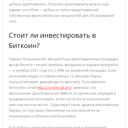
добыть криптовалюту. Получить криптовалюту можно еще
одним способом — добыв ее путем предоставления
собственных вычислительных мощностей для обслуживания
сети.
Стоит ли инвестировать в
Биткоин?
Однако большинство авторитетных криптовалютных площадок
вроде Binance считают прибыль вкладчика в годовых процентах
— в октябре 2021 года это 2,99% на указанной площадке. Если
срок инвестиции составляет менее 12 месяцев, биржа
перерасчитывает дивиденды по депозиту. Пользователи
блокчейн-сетей
https://cryptocat.org/
заметили, что
виртуальные деньги меньше зависят от кризисных ситуаций в
традиционной экономике, в том числе из-за ограничения
эмиссии многих монет. Существуют также децентрализованные
биржи, но торговать биткоином на них нельзя из-за
технических особенностей блокчейна.
В подобных ситуациях фундаментальный и технический