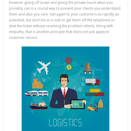
however going off script and giving the private touch when you
possibly can is a crucial way to present your clients you understand
them and also you care. Get again to your customers as rapidly as
potential, but don’t be in a rush to get them off the telephone or
shut the ticket without resolving the problem utterly. Along with
empathy, that is another principle that does not just apply to
customer service.