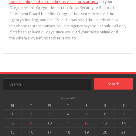
bookkeeping-and-accounting-services-for-startups/
on your
Oregon return. Oregondoesn’t tax Social Security or Railroad
Retirement Board benefits. Congress has since increased the
agency’s funding, and the IRS said it has hired thousands of new
telephone representatives. Still, the agency says you should call only
if it’s been at least 21 days since you filed your taxes online or if
the Where’s My Refund tool tells you to.…
August 2022
M
T
W
T
F
S
S
1
2
3
4
5
6
7
8
9
10
11
12
13
14
15
16
17
18
19
20
21