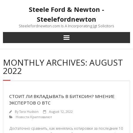
Skip
Steele Ford & Newton -
to
content
Steelefordnewton
Steelefordnewton.com Is A Incorporating Jgt Solicitors
MONTHLY ARCHIVES: AUGUST
2022
СТОИТ ЛИ ВКЛАДЫВАТЬ В БИТКОИН? МНЕНИЕ
ЭКСПЕРТОВ О BTC
By
Tara Hudson
August 12, 2022
Новости Криптовалют
Достаточно сравнить, как менялись котировки за последние 10