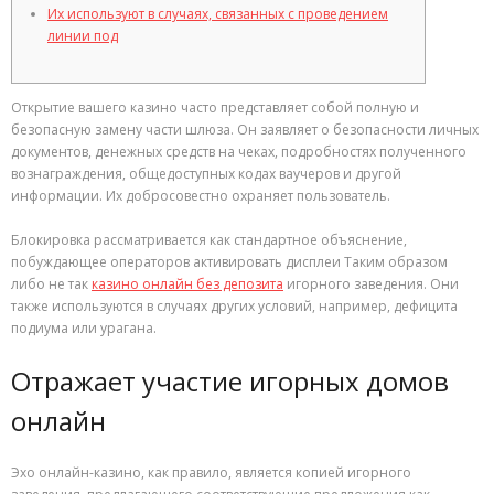
Их используют в случаях, связанных с проведением
линии под
Открытие вашего казино часто представляет собой полную и
безопасную замену части шлюза. Он заявляет о безопасности личных
документов, денежных средств на чеках, подробностях полученного
вознаграждения, общедоступных кодах ваучеров и другой
информации.
Их добросовестно охраняет пользователь.
Блокировка рассматривается как стандартное объяснение,
побуждающее операторов активировать дисплеи Таким образом
либо не так
казино онлайн без депозита
игорного заведения. Они
также используются в случаях других условий, например, дефицита
подиума или урагана.
Отражает участие игорных домов
онлайн
Эхо онлайн-казино, как правило, является копией игорного