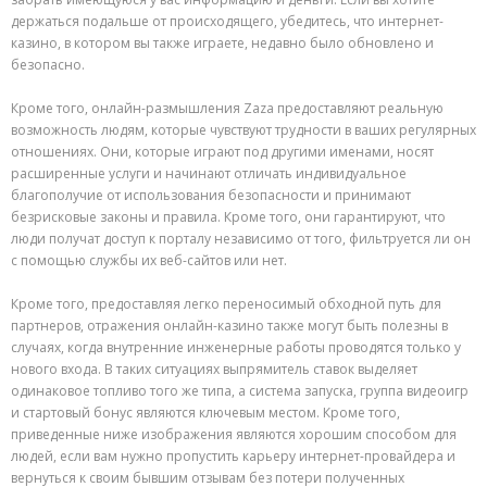
держаться подальше от происходящего, убедитесь, что интернет-
казино, в котором вы также играете, недавно было обновлено и
безопасно.
Кроме того, онлайн-размышления Zaza предоставляют реальную
возможность людям, которые чувствуют трудности в ваших регулярных
отношениях. Они, которые играют под другими именами, носят
расширенные услуги и начинают отличать индивидуальное
благополучие от использования безопасности и принимают
безрисковые законы и правила. Кроме того, они гарантируют, что
люди получат доступ к порталу независимо от того, фильтруется ли он
с помощью службы их веб-сайтов или нет.
Кроме того, предоставляя легко переносимый обходной путь для
партнеров, отражения онлайн-казино также могут быть полезны в
случаях, когда внутренние инженерные работы проводятся только у
нового входа. В таких ситуациях выпрямитель ставок выделяет
одинаковое топливо того же типа, а система запуска, группа видеоигр
и стартовый бонус являются ключевым местом. Кроме того,
приведенные ниже изображения являются хорошим способом для
людей, если вам нужно пропустить карьеру интернет-провайдера и
вернуться к своим бывшим отзывам без потери полученных