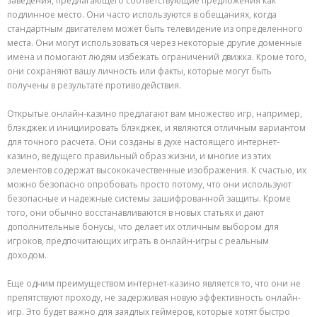
заведения, предлагающего соответствующие предложения как
подлинное место. Они часто используются в обещаниях, когда
стандартным двигателем может быть телевидение из определенного
места. Они могут использоваться через некоторые другие доменные
имена и помогают людям избежать ограничений движка. Кроме того,
они сохраняют вашу личность или факты, которые могут быть
получены в результате противодействия.
Открытые онлайн-казино предлагают вам множество игр, например,
блэкджек и инициировать блэкджек, и являются отличным вариантом
для точного расчета. Они созданы в духе настоящего интернет-
казино, ведущего правильный образ жизни, и многие из этих
элементов содержат высококачественные изображения. К счастью, их
можно безопасно опробовать просто потому, что они используют
безопасные и надежные системы зашифрованной защиты. Кроме
того, они обычно восстанавливаются в новых статьях и дают
дополнительные бонусы, что делает их отличным выбором для
игроков, предпочитающих играть в онлайн-игры с реальным
доходом.
Еще одним преимуществом интернет-казино является то, что они не
препятствуют проходу, не задерживая новую эффективность онлайн-
игр. Это будет важно для заядлых геймеров, которые хотят быстро