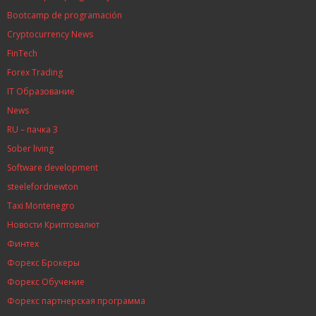
Bootcamp de programación
Cryptocurrency News
FinTech
Forex Trading
IT Образование
News
RU – пачка 3
Sober living
Software development
steelefordnewton
Taxi Montenegro
Новости Криптовалют
Финтех
Форекс Брокеры
Форекс Обучение
Форекс партнерская программа