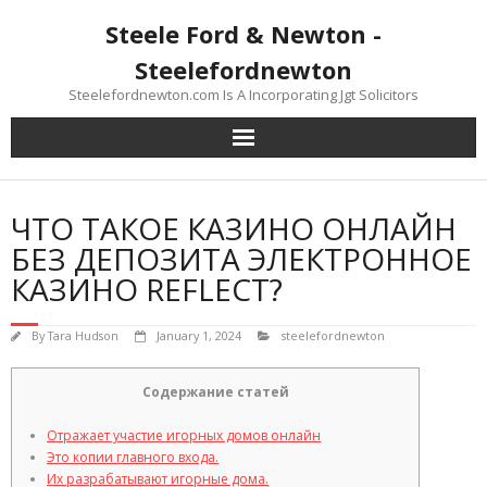
Skip
Steele Ford & Newton -
to
content
Steelefordnewton
Steelefordnewton.com Is A Incorporating Jgt Solicitors
ЧТО ТАКОЕ КАЗИНО ОНЛАЙН
БЕЗ ДЕПОЗИТА ЭЛЕКТРОННОЕ
КАЗИНО REFLECT?
By
Tara Hudson
January 1, 2024
steelefordnewton
Содержание статей
Отражает участие игорных домов онлайн
Это копии главного входа.
Их разрабатывают игорные дома.