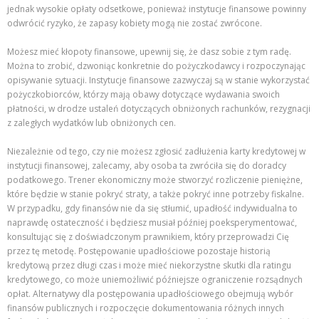
jednak wysokie opłaty odsetkowe, ponieważ instytucje finansowe powinny
odwrócić ryzyko, że zapasy kobiety mogą nie zostać zwrócone.
Możesz mieć kłopoty finansowe, upewnij się, że dasz sobie z tym radę.
Można to zrobić, dzwoniąc konkretnie do pożyczkodawcy i rozpoczynając
opisywanie sytuacji. Instytucje finansowe zazwyczaj są w stanie wykorzystać
pożyczkobiorców, którzy mają obawy dotyczące wydawania swoich
płatności, w drodze ustaleń dotyczących obniżonych rachunków, rezygnacji
z zaległych wydatków lub obniżonych cen.
Niezależnie od tego, czy nie możesz zgłosić zadłużenia karty kredytowej w
instytucji finansowej, zalecamy, aby osoba ta zwróciła się do doradcy
podatkowego. Trener ekonomiczny może stworzyć rozliczenie pieniężne,
które będzie w stanie pokryć straty, a także pokryć inne potrzeby fiskalne.
W przypadku, gdy finansów nie da się stłumić, upadłość indywidualna to
naprawdę ostateczność i będziesz musiał później poeksperymentować,
konsultując się z doświadczonym prawnikiem, który przeprowadzi Cię
przez tę metodę. Postępowanie upadłościowe pozostaje historią
kredytową przez długi czas i może mieć niekorzystne skutki dla ratingu
kredytowego, co może uniemożliwić późniejsze ograniczenie rozsądnych
opłat. Alternatywy dla postępowania upadłościowego obejmują wybór
finansów publicznych i rozpoczęcie dokumentowania różnych innych