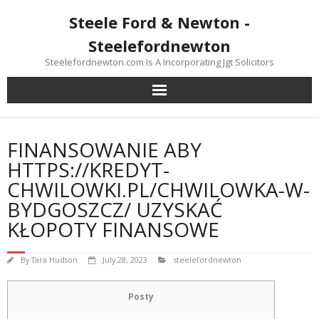
Skip
Steele Ford & Newton -
to
content
Steelefordnewton
Steelefordnewton.com Is A Incorporating Jgt Solicitors
FINANSOWANIE ABY
HTTPS://KREDYT-
CHWILOWKI.PL/CHWILOWKA-W-
BYDGOSZCZ/ UZYSKAĆ
KŁOPOTY FINANSOWE
By
Tara Hudson
July 28, 2023
steelefordnewton
Posty