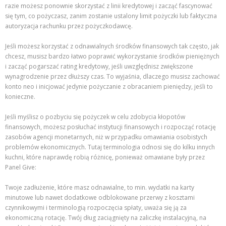
razie możesz ponownie skorzystać z linii kredytowej i zacząć fascynować
się tym, co pożyczasz, zanim zostanie ustalony limit pożyczki lub faktyczna
autoryzacja rachunku przez pożyczkodawcę.
Jeśli możesz korzystać z odnawialnych środków finansowych tak często, jak
chcesz, musisz bardzo łatwo poprawić wykorzystanie środków pieniężnych
i zacząć pogarszać rating kredytowy, jeśli uwzględnisz zwiększone
wynagrodzenie przez dłuższy czas. To wyjaśnia, dlaczego musisz zachować
konto neo i inicjować jedynie pożyczanie z obracaniem pieniędzy, jeśli to
konieczne.
Jeśli myślisz o pozbyciu się pożyczek w celu zdobycia kłopotów
finansowych, możesz posłuchać instytucji finansowych i rozpocząć rotację
zasobów agencji monetarnych, niż w przypadku omawiania osobistych
problemów ekonomicznych. Tutaj terminologia odnosi się do kilku innych
kuchni, które naprawdę robią różnicę, ponieważ omawiane były przez
Panel Give:
Twoje zadłużenie, które masz odnawialne, to min. wydatki na karty
minutowe lub nawet dodatkowe odblokowane przerwy z kosztami
czynnikowymi i terminologią rozpoczęcia spłaty, uważa się ją za
ekonomiczną rotację. Twój dług zaciągnięty na zaliczkę instalacyjną, na