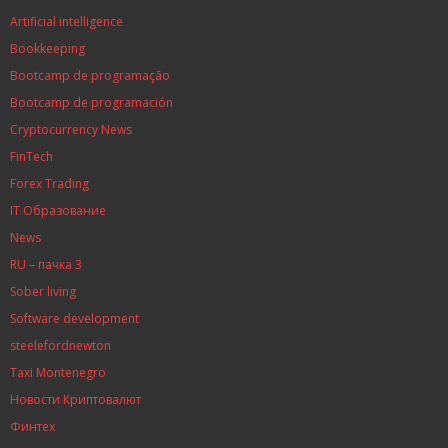
Artificial intelligence
Bookkeeping
Bootcamp de programação
Bootcamp de programación
Cryptocurrency News
FinTech
Forex Trading
IT Образование
News
RU – пачка 3
Sober living
Software development
steelefordnewton
Taxi Montenegro
Новости Криптовалют
Финтех