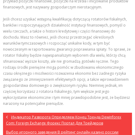
przykład pożyczki finansowe, pożyczki na krzesła i inicjowanie produktów
finansowych, jest nazywany gospodarczym nierotacyjnym.
Jeśli chcesz uzyskać wstępną kwalifikację dotyczącą rotatorów fiskalnych,
banków i rozpoczynających działalność instytucji finansowych, pomyśl o
wielu rzeczach, a także o historii kredytowej i części finansowej do
dochodu. Masz to również, jeśli chcesz przestrzegać określonych
warunków tymczasowych i rozpocząć unikalne kody, w tym być
nowoczesnym w raportowaniu gwarancji poprawiania spłaty. To sprawi, że
rotator fiskalny będzie najwspanialszym wyborem dla wielu, którzy chcą
sfinansować wyższe koszty, ale nie gromadzą gotówki ręcznie. Tego
rodzaju środki pieniężne mogą pomóc w zbudowaniu ekonomicznego
czasu okrężnego i możliwości rozważenia ekonomii bez żadnego ryzyka
związanego ze zmniejszeniem efektywnych opcji, a także wprowadzeniem
gospodarstwa domowego o zwiększonym ryzyku. Niemniej jednak, im
częściej korzystasz z rotatora fiskalnego, tym większe jest jego
wykorzystanie ekonomiczne i tym mniej prawdopodobne jest, że będziesz
narażony na potencjalne pieniądze.
Индикатор Разворота Определяем Конец Тренда Dewinforex
Com: Foreign Exchange Форекс Портал Для Трейдеров
Выбор игорного заведения В рейтинг онлайн казино россии