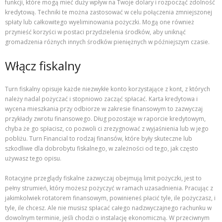
funkcji, które mogą mieć duży wpływ na Twoje dolary i rozpocząć zdolność
kredytową. Techniki te można zastosować w celu połączenia zmniejszonej
spłaty lub całkowitego wyeliminowania pożyczki. Mogą one również
przynieść korzyści w postaci przydzielenia środków, aby uniknąć
gromadzenia różnych innych środków pieniężnych w późniejszym czasie.
Włącz fiskalny
Turn fiskalny opisuje każde niezwykłe konto korzystające z kont, z których
należy nadal pożyczać i stopniowo zacząć spłacać. Karta kredytowa i
wycena mieszkania przy odbiorze w zakresie finansowym to zazwyczaj
przykłady zwrotu finansowego. Dług pozostaje w raporcie kredytowym,
chyba że go spłacisz, co pozwoli ci zrezygnować z wyjaśnienia lub w jego
pobliżu. Turn Financial to rodzaj finansów, które były skuteczne lub
szkodliwe dla dobrobytu fiskalnego, w zależności od tego, jak często
używasz tego opisu.
Rotacyjne przeglądy fiskalne zazwyczaj obejmują limit pożyczki, jest to
pełny strumień, który możesz pożyczyć w ramach uzasadnienia. Pracując z
jakimkolwiek rotatorem finansowym, powinieneś płacić tyle, ile pożyczasz, i
tyle, ile chcesz. Ale nie musisz spłacać całego nadzwyczajnego rachunku w
dowolnym terminie, jeśli chodzi o instalację ekonomiczną. W przeciwnym