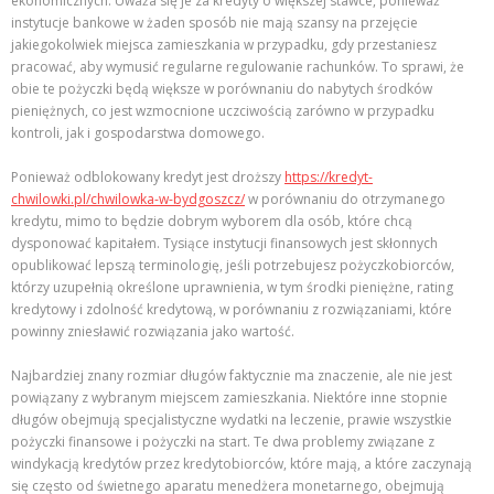
ekonomicznych. Uważa się je za kredyty o większej stawce, ponieważ
instytucje bankowe w żaden sposób nie mają szansy na przejęcie
jakiegokolwiek miejsca zamieszkania w przypadku, gdy przestaniesz
pracować, aby wymusić regularne regulowanie rachunków. To sprawi, że
obie te pożyczki będą większe w porównaniu do nabytych środków
pieniężnych, co jest wzmocnione uczciwością zarówno w przypadku
kontroli, jak i gospodarstwa domowego.
Ponieważ odblokowany kredyt jest droższy
https://kredyt-
chwilowki.pl/chwilowka-w-bydgoszcz/
w porównaniu do otrzymanego
kredytu, mimo to będzie dobrym wyborem dla osób, które chcą
dysponować kapitałem. Tysiące instytucji finansowych jest skłonnych
opublikować lepszą terminologię, jeśli potrzebujesz pożyczkobiorców,
którzy uzupełnią określone uprawnienia, w tym środki pieniężne, rating
kredytowy i zdolność kredytową, w porównaniu z rozwiązaniami, które
powinny zniesławić rozwiązania jako wartość.
Najbardziej znany rozmiar długów faktycznie ma znaczenie, ale nie jest
powiązany z wybranym miejscem zamieszkania. Niektóre inne stopnie
długów obejmują specjalistyczne wydatki na leczenie, prawie wszystkie
pożyczki finansowe i pożyczki na start. Te dwa problemy związane z
windykacją kredytów przez kredytobiorców, które mają, a które zaczynają
się często od świetnego aparatu menedżera monetarnego, obejmują