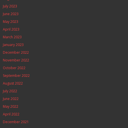
July 2023
June 2023
May 2023
April 2023
March 2023
January 2023
December 2022
November 2022
October 2022
September 2022
August 2022
July 2022
June 2022
May 2022
April 2022
December 2021