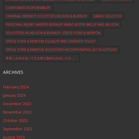
CORPORATE RESPONSIBILITY
CRIMINAL DEFENCE SOLICITORS NELSON & BURNLEY
FAMILY SOLICITOR
PERSONAL INJURY LAWYERS BURNLEY MANCHESTER BACUP AND NELSON
SOLICITORS IN NELSON & BURNLEY: STEELE FORD & NEWTON
STEELE FORD & NEWTON EQUALITY AND DIVERSITY POLICY
STEELE FORD & NEWTON SOLICITORS INCORPORATING JGT SOLICITORS
末長くお付き合いできる様な真剣な出会いとか…。
ARCHIVES
February 2024
January 2024
December 2023
November 2023
October 2023
September 2023
August 2023