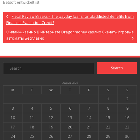
Betsoft entwickelt ist.
Fiscal Review Breaks – The payday loans for blacklisted Benefits from
Financial Evaluation Credit?
Онлайн-казино В Интернете Dragonmoney казино Скачать игровые
автоматы Бесплатно
August 2026
M
T
W
T
F
S
S
1
2
3
4
5
6
7
8
9
10
11
12
13
14
15
16
17
18
19
20
21
22
23
24
25
26
27
28
29
30