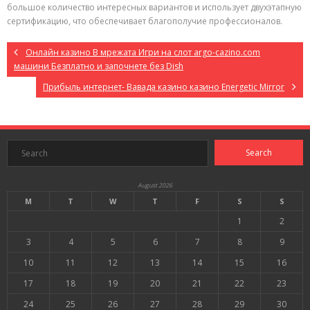
большое количество интересных вариантов и использует двухэтапную
сертификацию, что обеспечивает благополучие профессионалов.
Онлайн казино В мрежата Игри на слот argo-cazino.com
машини Безплатно и започнете без Dish
Прибыль интернет- Вавада казино казино Energetic Mirror
August 2026
M
T
W
T
F
S
S
1
2
3
4
5
6
7
8
9
10
11
12
13
14
15
16
17
18
19
20
21
22
23
24
25
26
27
28
29
30