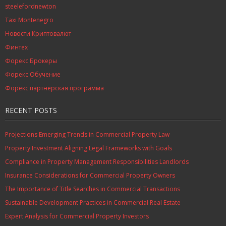
steelefordnewton
Taxi Montenegro
Новости Криптовалют
Финтех
Форекс Брокеры
Форекс Обучение
Форекс партнерская программа
RECENT POSTS
Projections Emerging Trends in Commercial Property Law
Property Investment Aligning Legal Frameworks with Goals
Compliance in Property Management Responsibilities Landlords
Insurance Considerations for Commercial Property Owners
The Importance of Title Searches in Commercial Transactions
Sustainable Development Practices in Commercial Real Estate
Expert Analysis for Commercial Property Investors