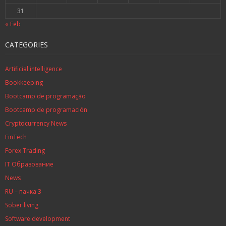
31
« Feb
CATEGORIES
Artificial intelligence
Bookkeeping
Bootcamp de programação
Bootcamp de programación
Cryptocurrency News
FinTech
Forex Trading
IT Образование
News
RU – пачка 3
Sober living
Software development