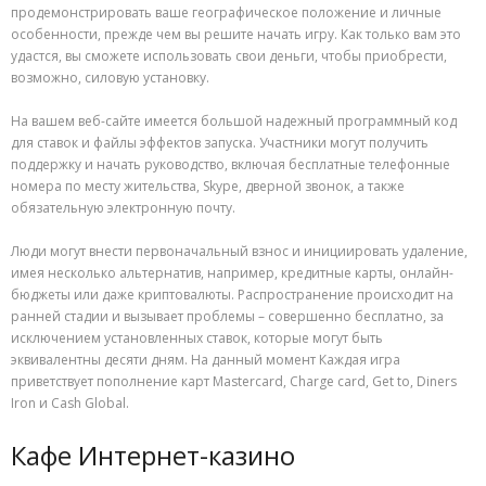
продемонстрировать ваше географическое положение и личные
особенности, прежде чем вы решите начать игру. Как только вам это
удастся, вы сможете использовать свои деньги, чтобы приобрести,
возможно, силовую установку.
На вашем веб-сайте имеется большой надежный программный код
для ставок и файлы эффектов запуска. Участники могут получить
поддержку и начать руководство, включая бесплатные телефонные
номера по месту жительства, Skype, дверной звонок, а также
обязательную электронную почту.
Люди могут внести первоначальный взнос и инициировать удаление,
имея несколько альтернатив, например, кредитные карты, онлайн-
бюджеты или даже криптовалюты. Распространение происходит на
ранней стадии и вызывает проблемы – совершенно бесплатно, за
исключением установленных ставок, которые могут быть
эквивалентны десяти дням. На данный момент Каждая игра
приветствует пополнение карт Mastercard, Charge card, Get to, Diners
Iron и Cash Global.
Кафе Интернет-казино