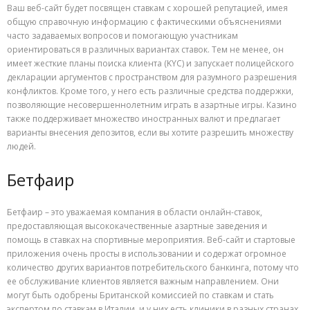
Ваш веб-сайт будет посвящен ставкам с хорошей репутацией, имея
общую справочную информацию с фактическими объяснениями
часто задаваемых вопросов и помогающую участникам
ориентироваться в различных вариантах ставок. Тем не менее, он
имеет жесткие планы поиска клиента (KYC) и запускает полицейского
декларации аргументов с пространством для разумного разрешения
конфликтов. Кроме того, у него есть различные средства поддержки,
позволяющие несовершеннолетним играть в азартные игры. Казино
также поддерживает множество иностранных валют и предлагает
варианты внесения депозитов, если вы хотите разрешить множеству
людей.
Бетфаир
Бетфаир – это уважаемая компания в области онлайн-ставок,
предоставляющая высококачественные азартные заведения и
помощь в ставках на спортивные мероприятия. Веб-сайт и стартовые
приложения очень просты в использовании и содержат огромное
количество других вариантов потребительского банкинга, потому что
ее обслуживание клиентов является важным направлением. Они
могут быть одобрены Британской комиссией по ставкам и стать
экспертом по ставкам в Италии, и у них есть клиники в разных странах