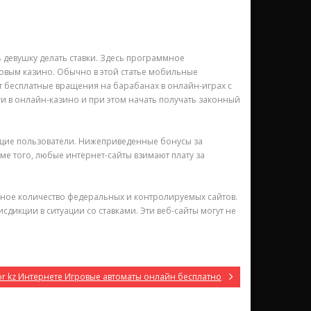
 девушку делать ставки. Здесь программное
новым казино. Обычно в этой статье мобильные
 бесплатные вращения на барабанах в онлайн-играх с
 в онлайн-казино и при этом начать получать законный
ющие пользователи. Нижеприведенные бонусы за
е того, любые интернет-сайты взимают плату за
мное количество федеральных и контролируемых сайтов.
дикции в ситуации со ставками. Эти веб-сайты могут не
tor kz Интернете Игровые автоматы онлайн бесплатно