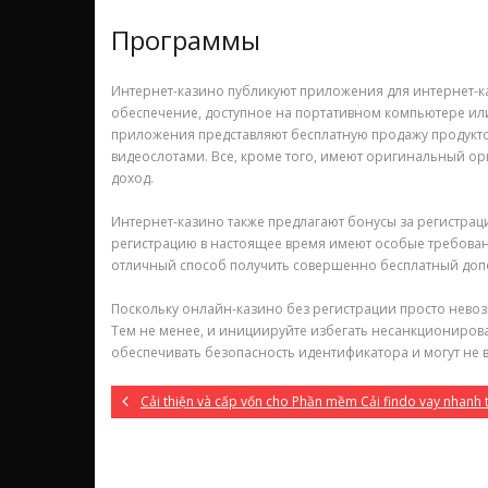
Программы
Интернет-казино публикуют приложения для интернет-каз
обеспечение, доступное на портативном компьютере или
приложения представляют бесплатную продажу продукто
видеослотами. Все, кроме того, имеют оригинальный о
доход.
Интернет-казино также предлагают бонусы за регистра
регистрацию в настоящее время имеют особые требовани
отличный способ получить совершенно бесплатный доп
Поскольку онлайн-казино без регистрации просто невоз
Тем не менее, и инициируйте избегать несанкционирован
обеспечивать безопасность идентификатора и могут не в
Cải thiện và cấp vốn cho Phần mềm Cải findo vay nhanh 