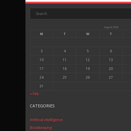
August 2026
M
T
W
T
3
4
5
6
10
11
12
13
17
18
19
20
24
25
26
27
31
« Feb
CATEGORIES
Artificial intelligence
Bookkeeping