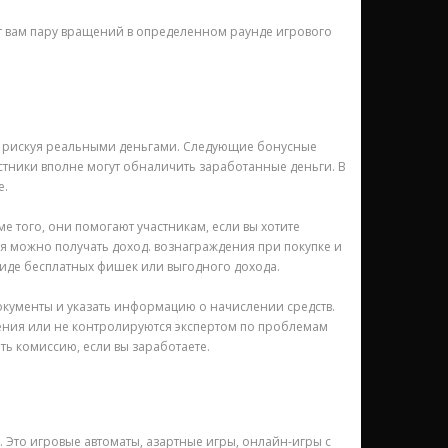
ет вам пару вращений в определенном раунде игрового
не рискуя реальными деньгами. Следующие бонусные
стники вполне могут обналичить заработанные деньги. В
е.
е того, они помогают участникам, если вы хотите
я можно получать доход. вознаграждения при покупке и
 виде бесплатных фишек или выгодного дохода.
окументы и указать информацию о начислении средств.
шения или не контролируются экспертом по проблемам
ить комиссию, если вы заработаете.
. Это игровые автоматы, азартные игры, онлайн-игры с