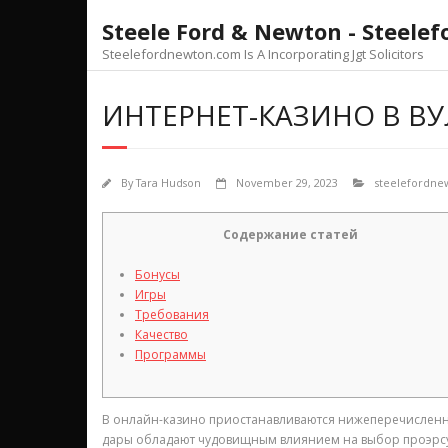
Skip
Steele Ford & Newton - Steele
to
content
Steelefordnewton.com Is A Incorporating Jgt Solicitors
ИНТЕРНЕТ-КАЗИНО В ВУ
By
Tara Hudson
November 29, 2023
steelefordne
Содержание статей
Бонусы
Игры
Требования
Качество
Программы
В онлайн-казино приостанавливаются нижеперечисленные
дары обладают чудовищным влиянием на выбор проэрсус