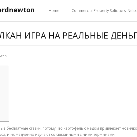
fordnewton
Home
Commercial Property Solicitors: Nels
ЛКАН ИГРА НА РЕАЛЬНЫЕ ДЕНЬГ
wton
 бесплатные ставки, потому что картофель с медом привлекает новичко
а, и их медленно изучают со связанными с ними терминами.