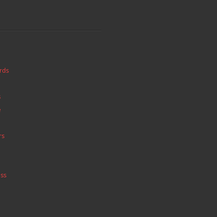
rds
s
e
rs
ess