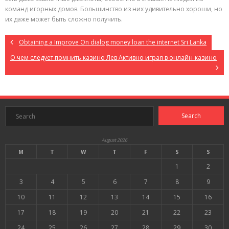
команд игорных домов. Большинство из них удивительно хороши, но
их даже может быть сложно получить.
Obtaining a Improve On dialog money loan the internet Sri Lanka
О чем следует помнить казино Лев Активно играя в онлайн-казино
August 2026
M
T
W
T
F
S
S
1
2
3
4
5
6
7
8
9
10
11
12
13
14
15
16
17
18
19
20
21
22
23
24
25
26
27
28
29
30