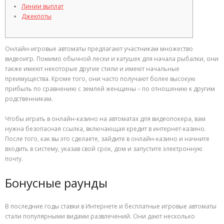
Линии выплат
Джекпоты
Онлайн-игровые автоматы предлагают участникам множество
видеоигр. Помимо обычной лески и катушек для начала рыбалки, они
также имеют некоторые другие стили и имеют начальные
преимущества. Кроме того, они часто получают более высокую
прибыль по сравнению с землей женщины – по отношению к другим
родственникам.
Чтобы играть в онлайн-казино на автоматах для видеопокера, вам
нужна безопасная ссылка, включающая кредит в интернет-казино.
После того, как вы это сделаете, зайдите в онлайн-казино и начните
входить в систему, указав свой срок, дом и запустите электронную
почту.
Бонусные раунды
В последние годы ставки в Интернете и бесплатные игровые автоматы
стали популярными видами развлечений. Они дают несколько