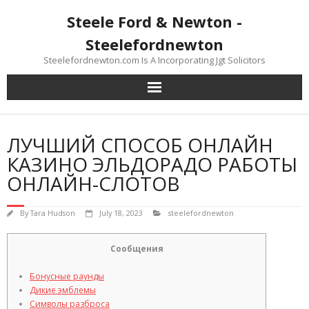
Skip
Steele Ford & Newton -
to
content
Steelefordnewton
Steelefordnewton.com Is A Incorporating Jgt Solicitors
ЛУЧШИЙ СПОСОБ ОНЛАЙН
КАЗИНО ЭЛЬДОРАДО РАБОТЫ
ОНЛАЙН-СЛОТОВ
By
Tara Hudson
July 18, 2023
steelefordnewton
Сообщения
Бонусные раунды
Дикие эмблемы
Символы разброса