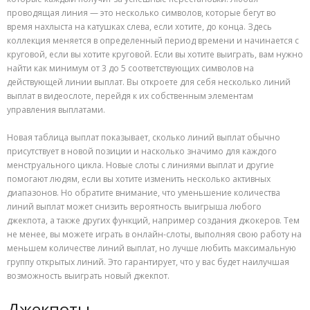
проводящая линия — это несколько символов, которые бегут во
время нахлыста на катушках слева, если хотите, до конца. Здесь
коллекция меняется в определенный период времени и начинается с
круговой, если вы хотите круговой. Если вы хотите выиграть, вам нужно
найти как минимум от 3 до 5 соответствующих символов на
действующей линии выплат. Вы откроете для себя несколько линий
выплат в видеослоте, перейдя к их собственным элементам
управления выплатами.
Новая таблица выплат показывает, сколько линий выплат обычно
присутствует в новой позиции и насколько значимо для каждого
менструального цикла. Новые слоты с линиями выплат и другие
помогают людям, если вы хотите изменить несколько активных
диапазонов. Но обратите внимание, что уменьшение количества
линий выплат может снизить вероятность выигрыша любого
джекпота, а также других функций, например создания джокеров. Тем
не менее, вы можете играть в онлайн-слоты, выполняя свою работу на
меньшем количестве линий выплат, но лучше любить максимальную
группу открытых линий. Это гарантирует, что у вас будет наилучшая
возможность выиграть новый джекпот.
Джекпоты