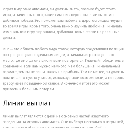
Играя в игровые автоматы, вы должны знать, сколько будет стоить
игра, и начинать с того, какие символы вероятны, если вы хотите
добиться победы. Это поможет вам избежать дорогостоящих неудач
во время игры. Кроме того, очень важно изучить любой RTP и начать
изменять всю игру в прошлом, добавляя новые ставки на реальные
деньги.
RTP — это область любого вида ставок, которую представляет позиция,
возвращающаяся отдельным лицам, а начальная разница — это
место, где иногда она циклически повторяется. Главный победитель в
сравнении, если вам нужно немного. Чем больше RTP и начальный
вариант, тем выше ваши шансы на прибыль. Тем не менее, вы должны
помнить, что нужно учиться, используя свои возможности, а не терять
трассу из-за повышенной ставки. В конечном итоге это может
привести к большим потерям.
Линии выплат
Линии выплат являются одной из основных частей азартного
заведения на игровых автоматах. Они выберут несколько выигрышей,
которые каждый получит за успешные перестановки. Любая