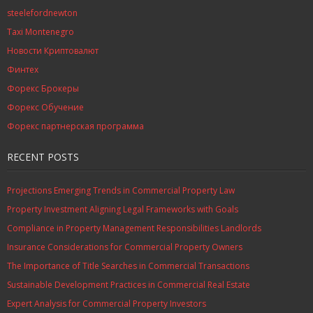
steelefordnewton
Taxi Montenegro
Новости Криптовалют
Финтех
Форекс Брокеры
Форекс Обучение
Форекс партнерская программа
RECENT POSTS
Projections Emerging Trends in Commercial Property Law
Property Investment Aligning Legal Frameworks with Goals
Compliance in Property Management Responsibilities Landlords
Insurance Considerations for Commercial Property Owners
The Importance of Title Searches in Commercial Transactions
Sustainable Development Practices in Commercial Real Estate
Expert Analysis for Commercial Property Investors