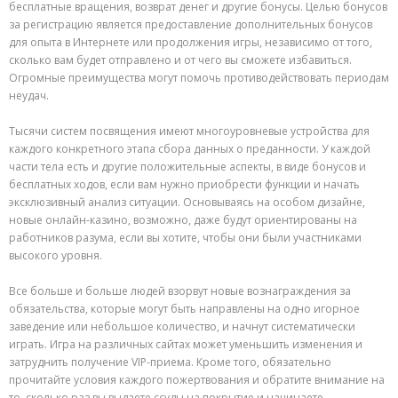
бесплатные вращения, возврат денег и другие бонусы. Целью бонусов
за регистрацию является предоставление дополнительных бонусов
для опыта в Интернете или продолжения игры, независимо от того,
сколько вам будет отправлено и от чего вы сможете избавиться.
Огромные преимущества могут помочь противодействовать периодам
неудач.
Тысячи систем посвящения имеют многоуровневые устройства для
каждого конкретного этапа сбора данных о преданности. У каждой
части тела есть и другие положительные аспекты, в виде бонусов и
бесплатных ходов, если вам нужно приобрести функции и начать
эксклюзивный анализ ситуации. Основываясь на особом дизайне,
новые онлайн-казино, возможно, даже будут ориентированы на
работников разума, если вы хотите, чтобы они были участниками
высокого уровня.
Все больше и больше людей взорвут новые вознаграждения за
обязательства, которые могут быть направлены на одно игорное
заведение или небольшое количество, и начнут систематически
играть. Игра на различных сайтах может уменьшить изменения и
затруднить получение VIP-приема. Кроме того, обязательно
прочитайте условия каждого пожертвования и обратите внимание на
то, сколько раз вы выдаете ссуды на покрытие и начинаете