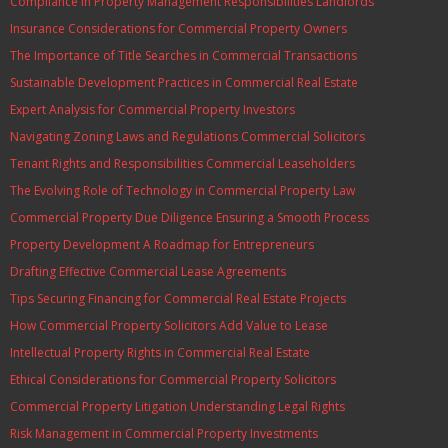
Compliance in Property Management Responsibilities Landlords
Insurance Considerations for Commercial Property Owners
The Importance of Title Searches in Commercial Transactions
Sustainable Development Practices in Commercial Real Estate
Expert Analysis for Commercial Property Investors
Navigating Zoning Laws and Regulations Commercial Solicitors
Tenant Rights and Responsibilities Commercial Leaseholders
The Evolving Role of Technology in Commercial Property Law
Commercial Property Due Diligence Ensuring a Smooth Process
Property Development A Roadmap for Entrepreneurs
Drafting Effective Commercial Lease Agreements
Tips Securing Financing for Commercial Real Estate Projects
How Commercial Property Solicitors Add Value to Lease
Intellectual Property Rights in Commercial Real Estate
Ethical Considerations for Commercial Property Solicitors
Commercial Property Litigation Understanding Legal Rights
Risk Management in Commercial Property Investments