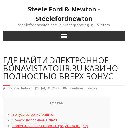
Skip
Steele Ford & Newton -
to
content
Steelefordnewton
Steelefordnewton.com Is A Incorporating Jgt Solicitors
ГДЕ НАЙТИ ЭЛЕКТРОННОЕ
BONAVISTATOUR.RU КАЗИНО
ПОЛНОСТЬЮ ВВЕРХ БОНУС
By
Tara Hudson
July 31, 2023
steelefordnewton
Статьи
Бонусы за регистрацию
Бонусы пополнения счета
Положительные стороны преданности делу