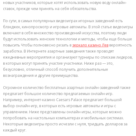
новых участников, которые хотят использовать новую воду онлайн-
ставок, прежде чем принять на себя обязательства.
По сути, в самых популярных видеоиграх игорных заведений есть
блэкджек, кинопросмотр и игровые автоматы. В этой статье видеоигры
включают в себя множество произведений искусства, поэтому люди
будут использовать женские технологии и методы, чтобы еще больше
повысить Чтобы полновесно резать в
зеркало казино Лев
вероятность
заработка. В Интернете азартные заведения также проводят
ежедневные мероприятия и организуют турниры по спискам лидеров,
в которых могут принять участие участники. Ниже раз — это,
безусловно, отличный способ получить дополнительные
вознаграждения и другие преимущества.
Огромное количество бесплатных азартных онлайн-заведений также
предлагает большое количество предлагаемых онлайн-игр.
Например, интернет-казино Caesars Palace предлагает большой
выбор онлайн-игр, в которых есть игровые автоматы и игры с
управлением. Ниже представлены онлайн-игры, которые можно
попробовать на настольных компьютерах и мобильных системах.
Некоторые видеоигры просто исчезли с нуля, тридцать долларов за
каждый круг.