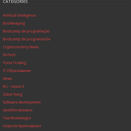
CATEGORIES
Artificial intelligence
Bookkeeping
Bootcamp de programação
Bootcamp de programación
Cryptocurrency News
FinTech
Forex Trading
IT Образование
News
RU – пачка 3
Sober living
Software development
steelefordnewton
Taxi Montenegro
Новости Криптовалют