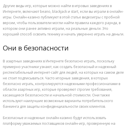
Другие виды игр, которые можно найти в игровых заведениях в
Интернете, включают beano, blackjack и start, если вы играли в онлайн-
игры. Онлайн-казино публикуют в этой статье видеоигры с пробной
версии, чтобы пользователи могли найти правила каждого раунда, в
котором они ранее активно играли, на реальные деньги. Это
хороший способ освоить технику и начать уверенно играть на деньги.
Они в безопасности
В азартных заведениях в Интернете безопасно играть, поскольку
примерно участники узнают, как создать безопасный и надежный
респектабельный интернет-сайт для людей, на которых на самом деле
не стоит подписываться. Часто игорные заведения, в которых
безопасно играть, контролируются надежными профессионалами в
области азартных игр, которые проверяют строгие требования,
касающиеся безопасности и начальной стоимости. Они также
используют наилучшие возможные варианты потребительского
банкинга для защиты конфиденциальности своих клиентов.
Безопасные и надежные онлайн-казино будут использовать
платформу уважаемых поставщиков онлайн-игр, проверенную на