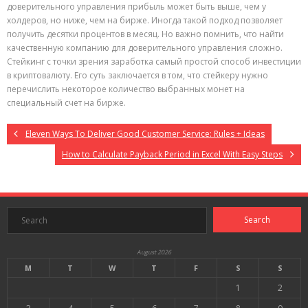
доверительного управления прибыль может быть выше, чем у
холдеров, но ниже, чем на бирже. Иногда такой подход позволяет
получить десятки процентов в месяц. Но важно помнить, что найти
качественную компанию для доверительного управления сложно.
Стейкинг с точки зрения заработка самый простой способ инвестиции
в криптовалюту. Его суть заключается в том, что стейкеру нужно
перечислить некоторое количество выбранных монет на
специальный счет на бирже.
Eleven Ways To Deliver Good Customer Service: Rules + Ideas
How to Calculate Payback Period in Excel With Easy Steps
August 2026
M
T
W
T
F
S
S
1
2