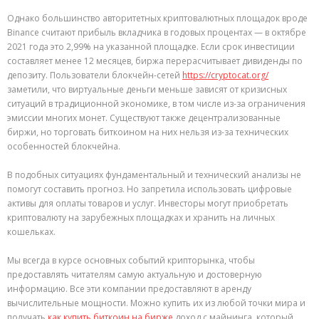
Однако большинство авторитетных криптовалютных площадок вроде
Binance считают прибыль вкладчика в годовых процентах — в октябре
2021 года это 2,99% на указанной площадке. Если срок инвестиции
составляет менее 12 месяцев, биржа перерасчитывает дивиденды по
депозиту. Пользователи блокчейн-сетей
https://cryptocat.org/
заметили, что виртуальные деньги меньше зависят от кризисных
ситуаций в традиционной экономике, в том числе из-за ограничения
эмиссии многих монет. Существуют также децентрализованные
биржи, но торговать биткоином на них нельзя из-за технических
особенностей блокчейна.
В подобных ситуациях фундаментальный и технический анализы не
помогут составить прогноз. Но запретила использовать цифровые
активы для оплаты товаров и услуг. Инвесторы могут приобретать
криптовалюту на зарубежных площадках и хранить на личных
кошельках.
Мы всегда в курсе основных событий крипторынка, чтобы
предоставлять читателям самую актуальную и достоверную
информацию. Все эти компании предоставляют в аренду
вычислительные мощности. Можно купить их из любой точки мира и
получать
как купить биткоин на бирже
доход с майнинга, который