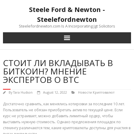
Skip
Steele Ford & Newton -
to
content
Steelefordnewton
Steelefordnewton.com Is A Incorporating Jgt Solicitors
СТОИТ ЛИ ВКЛАДЫВАТЬ В
БИТКОИН? МНЕНИЕ
ЭКСПЕРТОВ О BTC
By
Tara Hudson
August 12, 2022
Новости Криптовалют
Достаточно сравнить, как менялись котировки за последние 10 лет.
Пользователь не обязан приобретать актив по текущей цене. Если
курс не устраивает, можно добавить лимитный ордер, чтобы
выставить нужную стоимость. Однако предложения площадок по
стекингу различаются тем, какие криптовалюты доступны для участия в
пулах ликвидности.