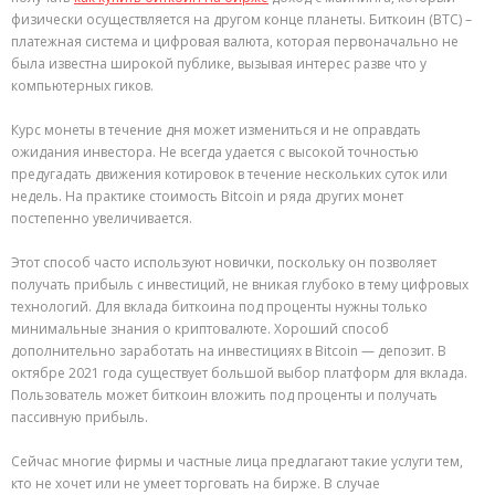
физически осуществляется на другом конце планеты. Биткоин (BTC) –
платежная система и цифровая валюта, которая первоначально не
была известна широкой публике, вызывая интерес разве что у
компьютерных гиков.
Курс монеты в течение дня может измениться и не оправдать
ожидания инвестора. Не всегда удается с высокой точностью
предугадать движения котировок в течение нескольких суток или
недель. На практике стоимость Bitcoin и ряда других монет
постепенно увеличивается.
Этот способ часто используют новички, поскольку он позволяет
получать прибыль с инвестиций, не вникая глубоко в тему цифровых
технологий. Для вклада биткоина под проценты нужны только
минимальные знания о криптовалюте. Хороший способ
дополнительно заработать на инвестициях в Bitcoin — депозит. В
октябре 2021 года существует большой выбор платформ для вклада.
Пользователь может биткоин вложить под проценты и получать
пассивную прибыль.
Сейчас многие фирмы и частные лица предлагают такие услуги тем,
кто не хочет или не умеет торговать на бирже. В случае